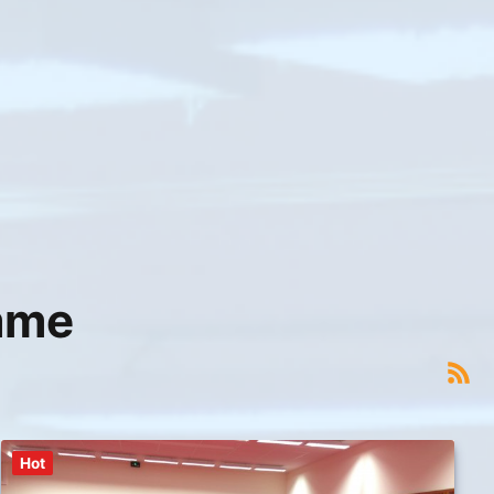
mme
Hot