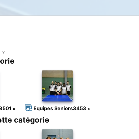
 x
orie
3501
Equipes Seniors
3453
x
x
tte catégorie