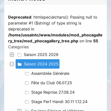
Deprecated
: htmlspecialchars(): Passing null to
parameter #1 ($string) of type string is
deprecated in
/home/ussaintc/www/modules/mod_phocagalle
ry_tree/mod_phocagallery_tree.php
on line
55
Categories
Saison 2025 2026
Saison 2024 2025
Assemblée Générale
Fête du Club 06.07.25
Stage Reprise 27.08.24
Stage Perf Handi 30.11 1.12.24
Equipes Séniors et Vétérans