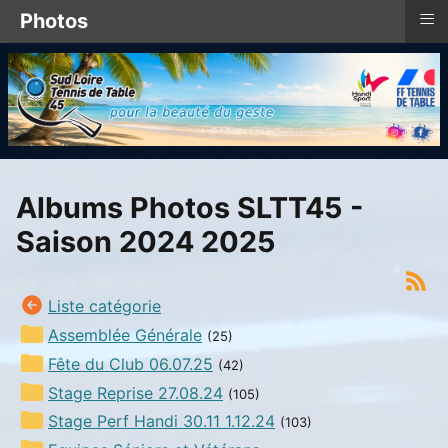
≡
Photos
Albums Photos SLTT45 -
Saison 2024 2025
Liste catégorie
Assemblée Générale
(25)
Fête du Club 06.07.25
(42)
Stage Reprise 27.08.24
(105)
Stage Perf Handi 30.11 1.12.24
(103)