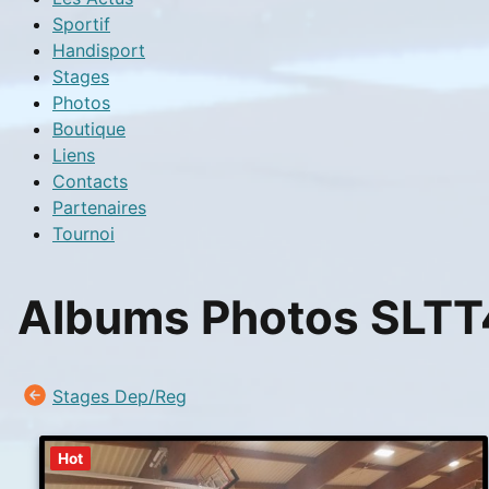
Sportif
Handisport
Stages
Photos
Boutique
Liens
Contacts
Partenaires
Tournoi
Albums Photos SLTT4
Stages Dep/Reg
Hot