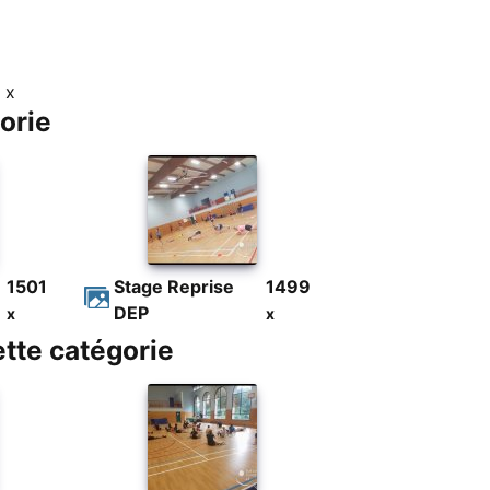
 x
orie
1501
Stage Reprise
1499
DEP
x
x
tte catégorie